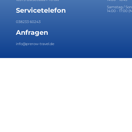
Samstag / So
Servicetelefon
14:00 - 17:00 (M
038233 60243
Anfragen
info@prerow-travel.de