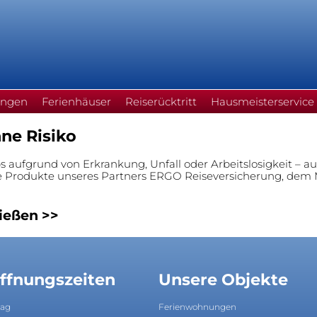
ungen
Ferienhäuser
Reiserücktritt
Hausmeisterservice
ne Risiko
 aufgrund von Erkrankung, Unfall oder Arbeitslosigkeit – au
e Produkte unseres Partners ERGO Reiseversicherung, dem M
ießen >>
ffnungszeiten
Unsere Objekte
tag
Ferienwohnungen