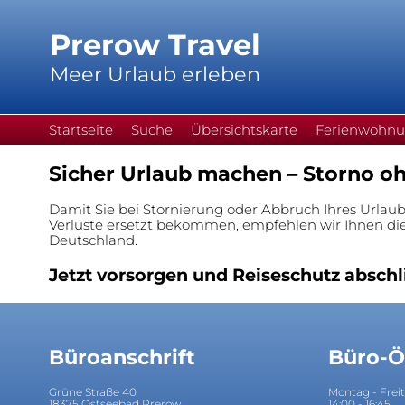
Prerow Travel
Meer Urlaub erleben
Startseite
Suche
Übersichtskarte
Ferienwohn
Sicher Urlaub machen – Storno oh
Damit Sie bei Stornierung oder Abbruch Ihres Urlaubs
Verluste ersetzt bekommen, empfehlen wir Ihnen di
Deutschland.
Jetzt vorsorgen und Reiseschutz abschl
Büroanschrift
Büro-Ö
Grüne Straße 40
Montag - Frei
18375 Ostseebad Prerow
14:00 - 16:45