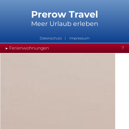
Prerow Travel
Meer Urlaub erleben
Datenschutz
Impressum
Ferienwohnungen
?