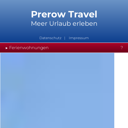
Prerow Travel
Meer Urlaub erleben
Datenschutz
Impressum
Ferienwohnungen
?